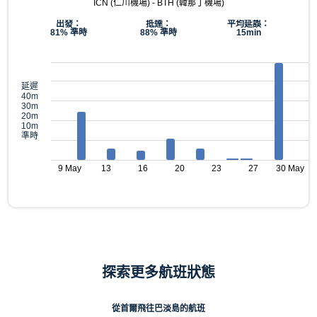
ICN (仁川機場) - BTH (韓那丁機場)
出發：
抵達：
平均延誤：
81% 準時
88% 準時
15min
延遲
40m
30m
20m
10m
準時
9 May
13
16
20
23
27
30 May
探索更多航班狀態
從首爾飛往巴淡島的航班