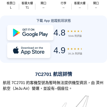
檢票口
客運大樓
閘口
行李
客運大樓
閘口
L
T1
--
--
--
--
下載 App 追蹤航班狀態
4.8
★
★
★
★
★
504k 則評論
4.9
★
★
★
★
★
36.2k 則評論
7C2701 航班詳情
航班 7C2701 的客機型號為暫時無法提供機型資訊，由 濟州
航空（JeJu Air）營運，並設有--個座位。