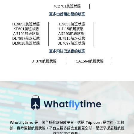
7C2701航班狀態
更多由首爾出發的航班
H19853航班狀態
H19855航班狀態
KE601航班狀態
LJ115航班狀態
AI7191航班狀態
AI7193航班狀態
DL7897航班狀態
DL7915航班狀態
DL9018航班狀態
DL7697航班狀態
更多飛往巴淡島的航班
JT370航班狀態
GA1564航班狀態
Whatflytime 是一個全球航班追蹤平台，透過 Trip.com 提供的可靠數
據，實時更新航班狀態。平台支援多語言並覆蓋全球，是您掌握最新航班
資訊的可信來源。