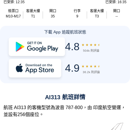
已安排: 12:35
已安排: 16:35
檢票口
客運大樓
閘口
行李
客運大樓
閘口
M10-M17
T1
35
9
T3
--
下載 App 追蹤航班狀態
4.8
★
★
★
★
★
504k 則評論
4.9
★
★
★
★
★
36.2k 則評論
AI313 航班詳情
航班 AI313 的客機型號為波音 787-800，由 印度航空營運，
並設有256個座位。