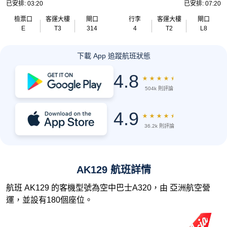
已安排: 03:20
已安排: 07:20
檢票口
客運大樓
閘口
行李
客運大樓
閘口
E
T3
314
4
T2
L8
下載 App 追蹤航班狀態
4.8
★
★
★
★
★
504k 則評論
4.9
★
★
★
★
★
36.2k 則評論
AK129 航班詳情
航班 AK129 的客機型號為空中巴士A320，由 亞洲航空營
運，並設有180個座位。