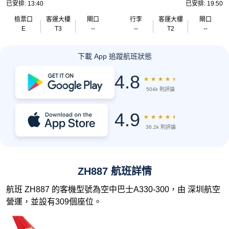
已安排: 13:40
已安排: 19:50
檢票口
客運大樓
閘口
行李
客運大樓
閘口
E
T3
--
--
T2
--
下載 App 追蹤航班狀態
4.8
★
★
★
★
★
504k 則評論
4.9
★
★
★
★
★
36.2k 則評論
ZH887 航班詳情
航班 ZH887 的客機型號為空中巴士A330-300，由 深圳航空
營運，並設有309個座位。