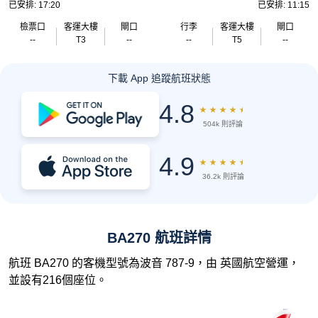
已安排: 17:20
已安排: 11:15
檢票口
客運大樓
閘口
行李
客運大樓
閘口
--
T3
--
--
T5
--
下載 App 追蹤航班狀態
4.8
★
★
★
★
★
504k 則評論
4.9
★
★
★
★
★
36.2k 則評論
BA270 航班詳情
航班 BA270 的客機型號為波音 787-9，由 英國航空營運，
並設有216個座位。