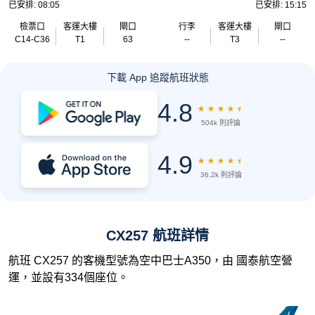
已安排: 08:05
已安排: 15:15
檢票口
客運大樓
閘口
行李
客運大樓
閘口
C14-C36
T1
63
--
T3
--
下載 App 追蹤航班狀態
4.8
★
★
★
★
★
504k 則評論
4.9
★
★
★
★
★
36.2k 則評論
CX257 航班詳情
航班 CX257 的客機型號為空中巴士A350，由 國泰航空營
運，並設有334個座位。