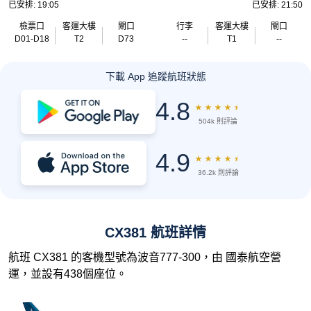
已安排: 19:05
已安排: 21:50
檢票口
客運大樓
閘口
行李
客運大樓
閘口
D01-D18
T2
D73
--
T1
--
下載 App 追蹤航班狀態
4.8
★
★
★
★
★
504k 則評論
4.9
★
★
★
★
★
36.2k 則評論
CX381 航班詳情
航班 CX381 的客機型號為波音777-300，由 國泰航空營
運，並設有438個座位。