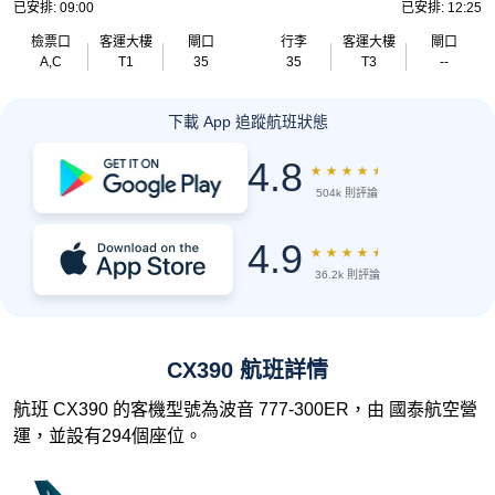
已安排: 09:00
已安排: 12:25
檢票口
客運大樓
閘口
行李
客運大樓
閘口
A,C
T1
35
35
T3
--
下載 App 追蹤航班狀態
4.8
★
★
★
★
★
504k 則評論
4.9
★
★
★
★
★
36.2k 則評論
CX390 航班詳情
航班 CX390 的客機型號為波音 777-300ER，由 國泰航空營
運，並設有294個座位。