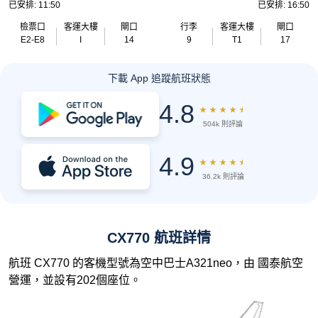
已安排: 11:50
已安排: 16:50
檢票口
客運大樓
閘口
行李
客運大樓
閘口
E2-E8
I
14
9
T1
17
下載 App 追蹤航班狀態
4.8
★
★
★
★
★
504k 則評論
4.9
★
★
★
★
★
36.2k 則評論
CX770 航班詳情
航班 CX770 的客機型號為空中巴士A321neo，由 國泰航空
營運，並設有202個座位。