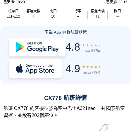
已安排: 18:20
已安排: 23:15
檢票口
客運大樓
閘口
行李
客運大樓
閘口
E11-E12
I
10
--
T1
--
下載 App 追蹤航班狀態
4.8
★
★
★
★
★
504k 則評論
4.9
★
★
★
★
★
36.2k 則評論
CX778 航班詳情
航班 CX778 的客機型號為空中巴士A321neo，由 國泰航空
營運，並設有202個座位。