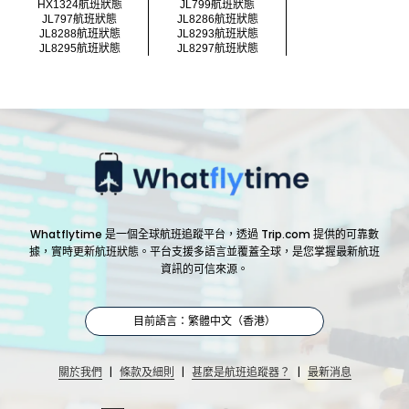
HX1324航班狀態
JL799航班狀態
JL797航班狀態
JL8286航班狀態
JL8288航班狀態
JL8293航班狀態
JL8295航班狀態
JL8297航班狀態
Whatflytime 是一個全球航班追蹤平台，透過 Trip.com 提供的可靠數
據，實時更新航班狀態。平台支援多語言並覆蓋全球，是您掌握最新航班
資訊的可信來源。
目前語言：繁體中文（香港）
|
|
|
關於我們
條款及細則
甚麼是航班追蹤器？
最新消息