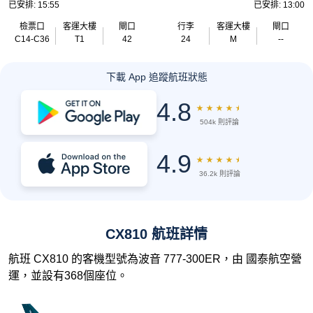
已安排: 15:55
已安排: 13:00
檢票口
客運大樓
閘口
行李
客運大樓
閘口
C14-C36
T1
42
24
M
--
下載 App 追蹤航班狀態
4.8
★
★
★
★
★
504k 則評論
4.9
★
★
★
★
★
36.2k 則評論
CX810 航班詳情
航班 CX810 的客機型號為波音 777-300ER，由 國泰航空營
運，並設有368個座位。