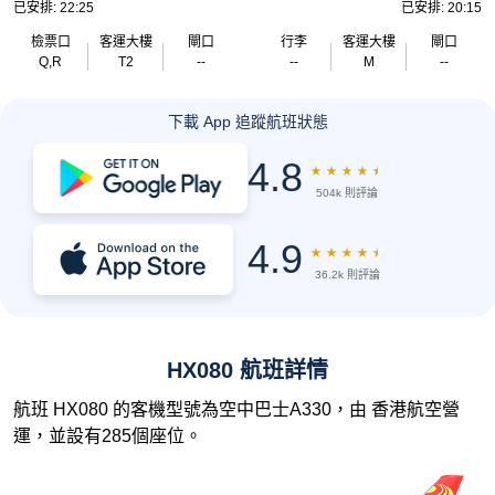
已安排: 22:25
已安排: 20:15
檢票口
客運大樓
閘口
行李
客運大樓
閘口
Q,R
T2
--
--
M
--
下載 App 追蹤航班狀態
4.8
★
★
★
★
★
504k 則評論
4.9
★
★
★
★
★
36.2k 則評論
HX080 航班詳情
航班 HX080 的客機型號為空中巴士A330，由 香港航空營
運，並設有285個座位。