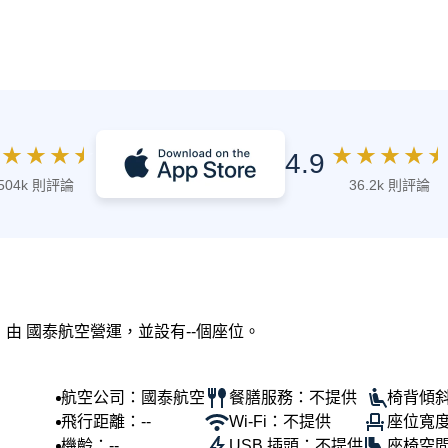
★
★
★
★
★
★
★
★
★
4.9
504k 則評論
36.2k 則評論
，由 國泰航空營運，並設有--個座位。
航空公司：國泰航空
餐膳服務：不提供
椅背傾斜
飛行距離：--
Wi-Fi：不提供
座位寬度
機齡：--
USB 插頭：不提供
座椅空間