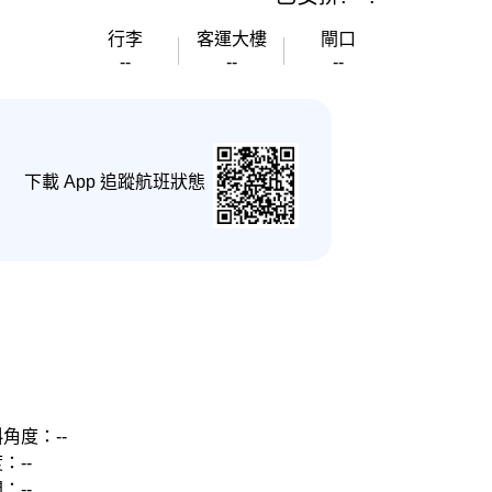
行李
客運大樓
閘口
--
--
--
下載 App 追蹤航班狀態
角度：--
：--
：--