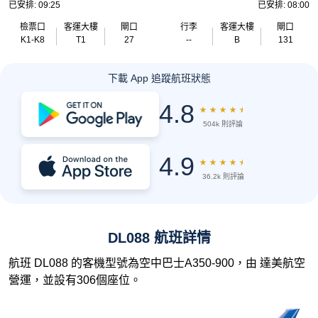
已安排: 09:25
已安排: 08:00
檢票口
客運大樓
閘口
行李
客運大樓
閘口
K1-K8
T1
27
--
B
131
下載 App 追蹤航班狀態
4.8
★
★
★
★
★
504k 則評論
4.9
★
★
★
★
★
36.2k 則評論
DL088 航班詳情
航班 DL088 的客機型號為空中巴士A350-900，由 達美航空
營運，並設有306個座位。