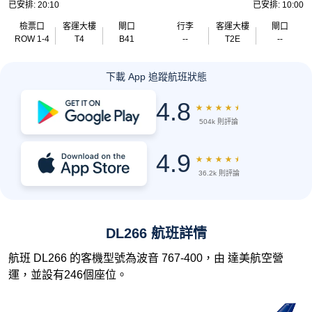
已安排: 20:10
已安排: 10:00
檢票口
客運大樓
閘口
行李
客運大樓
閘口
ROW 1-4
T4
B41
--
T2E
--
下載 App 追蹤航班狀態
4.8
★
★
★
★
★
504k 則評論
4.9
★
★
★
★
★
36.2k 則評論
DL266 航班詳情
航班 DL266 的客機型號為波音 767-400，由 達美航空營
運，並設有246個座位。