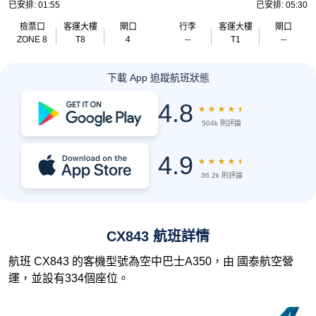
已安排: 01:55
已安排: 05:30
檢票口
客運大樓
閘口
行李
客運大樓
閘口
ZONE 8
T8
4
--
T1
--
下載 App 追蹤航班狀態
4.8
★
★
★
★
★
504k 則評論
4.9
★
★
★
★
★
36.2k 則評論
CX843 航班詳情
航班 CX843 的客機型號為空中巴士A350，由 國泰航空營
運，並設有334個座位。