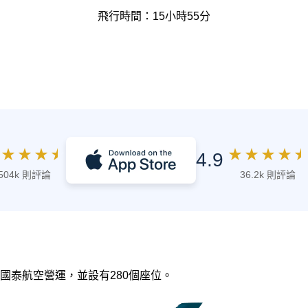
飛行時間：15小時55分
★
★
★
★
★
★
★
★
★
4.9
504k 則評論
36.2k 則評論
，由 國泰航空營運，並設有280個座位。