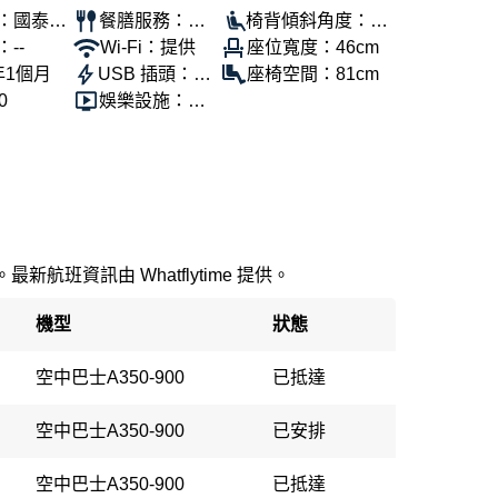
：國泰航
餐膳服務：提
椅背傾斜角度：11
--
供
Wi-Fi：提供
5°
座位寬度：46cm
年1個月
USB 插頭：提
座椅空間：81cm
0
供
娛樂設施：提
供
新航班資訊由 Whatflytime 提供。
機型
狀態
空中巴士A350-900
已抵達
空中巴士A350-900
已安排
空中巴士A350-900
已抵達