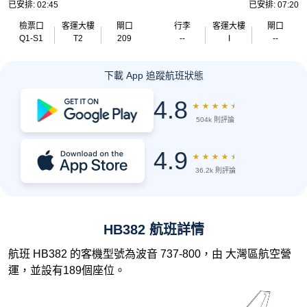
已安排: 02:45
已安排: 07:20
檢票口
客運大樓
閘口
行李
客運大樓
閘口
Q1-S1
T2
209
--
I
--
下載 App 追蹤航班狀態
4.8
★
★
★
★
★
504k 則評論
4.9
★
★
★
★
★
36.2k 則評論
HB382 航班詳情
航班 HB382 的客機型號為波音 737-800，由 大灣區航空營
運，並設有189個座位。