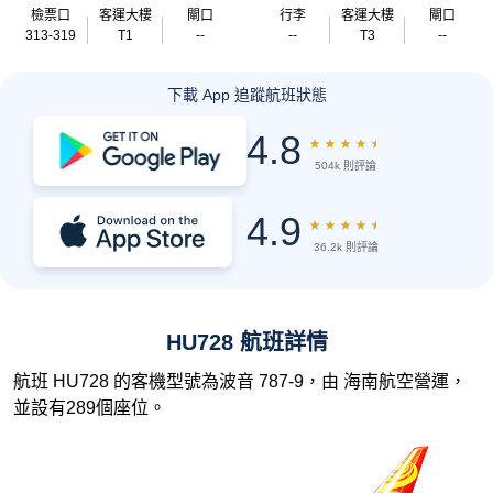
檢票口
客運大樓
閘口
行李
客運大樓
閘口
313-319
T1
--
--
T3
--
下載 App 追蹤航班狀態
4.8
★
★
★
★
★
504k 則評論
4.9
★
★
★
★
★
36.2k 則評論
HU728 航班詳情
航班 HU728 的客機型號為波音 787-9，由 海南航空營運，
並設有289個座位。