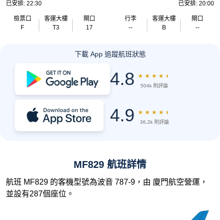
已安排: 22:30
已安排: 20:00
檢票口
客運大樓
閘口
行李
客運大樓
閘口
F
T3
17
--
B
--
下載 App 追蹤航班狀態
4.8
★
★
★
★
★
504k 則評論
4.9
★
★
★
★
★
36.2k 則評論
MF829 航班詳情
航班 MF829 的客機型號為波音 787-9，由 廈門航空營運，
並設有287個座位。