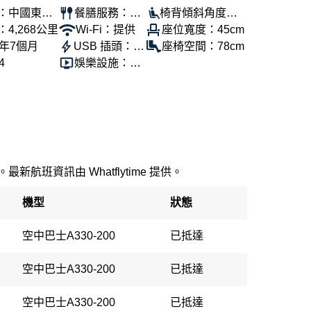
：中國東方
餐膳服務：提
椅背傾斜角度：1
4,268公里
供
Wi-Fi：提供
10°
座位寬度：45cm
3年7個月
USB 插頭：提
座椅空間：78cm
4
供
娛樂設施：提
供
新航班資訊由 Whatflytime 提供。
機型
狀態
空中巴士A330-200
已抵達
空中巴士A330-200
已抵達
空中巴士A330-200
已抵達