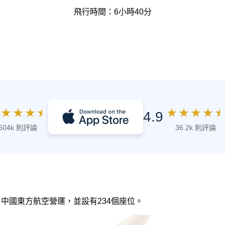
飛行時間：6小時40分
★
★
★
★
★
★
★
★
★
4.9
504k 則評論
36.2k 則評論
，由 中國東方航空營運，並設有234個座位。