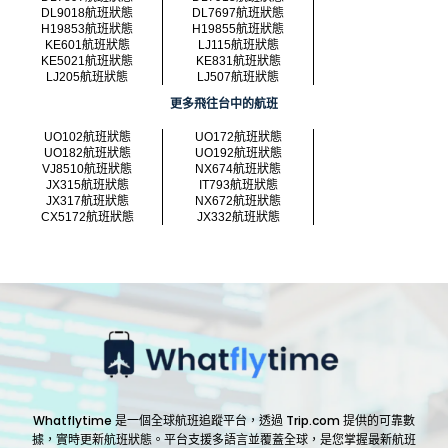
DL9018航班狀態
DL7697航班狀態
H19853航班狀態
H19855航班狀態
KE601航班狀態
LJ115航班狀態
KE5021航班狀態
KE831航班狀態
LJ205航班狀態
LJ507航班狀態
更多飛往台中的航班
UO102航班狀態
UO172航班狀態
UO182航班狀態
UO192航班狀態
VJ8510航班狀態
NX674航班狀態
JX315航班狀態
IT793航班狀態
JX317航班狀態
NX672航班狀態
CX5172航班狀態
JX332航班狀態
Whatflytime 是一個全球航班追蹤平台，透過 Trip.com 提供的可靠數
據，實時更新航班狀態。平台支援多語言並覆蓋全球，是您掌握最新航班