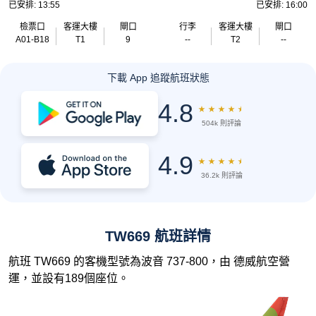
已安排: 13:55
已安排: 16:00
檢票口
客運大樓
閘口
行李
客運大樓
閘口
A01-B18
T1
9
--
T2
--
下載 App 追蹤航班狀態
4.8
★
★
★
★
★
504k 則評論
4.9
★
★
★
★
★
36.2k 則評論
TW669 航班詳情
航班 TW669 的客機型號為波音 737-800，由 德威航空營
運，並設有189個座位。