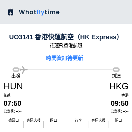
UO3141 香港快運航空（HK Express）
花蓮飛香港航班
時間資訊待更新
出發
到達
HUN
HKG
花蓮
香港
07:50
09:50
已安排: --:--
已安排: --:--
檢票口
客運大樓
閘口
行李
客運大樓
閘口
--
--
--
--
--
--