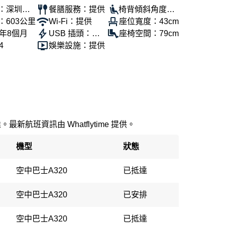
：深圳航
餐膳服務：提供
椅背傾斜角度：-
：603公里
Wi-Fi：提供
-
座位寬度：43cm
9年8個月
USB 插頭：提
座椅空間：79cm
4
供
娛樂設施：提供
最新航班資訊由 Whatflytime 提供。
機型
狀態
空中巴士A320
已抵達
空中巴士A320
已安排
空中巴士A320
已抵達