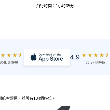
飛行時間：1小時35分
★
★
★
★
★
★
★
★
★
4.9
504k 則評論
36.2k 則評論
 深圳航空營運，並設有134個座位。