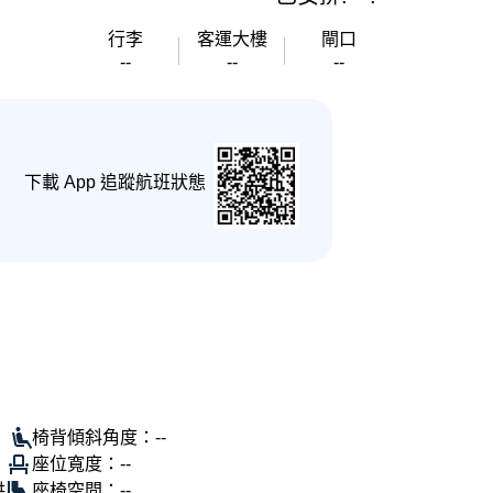
行李
客運大樓
閘口
--
--
--
下載 App 追蹤航班狀態
椅背傾斜角度：--
座位寬度：--
供
座椅空間：--