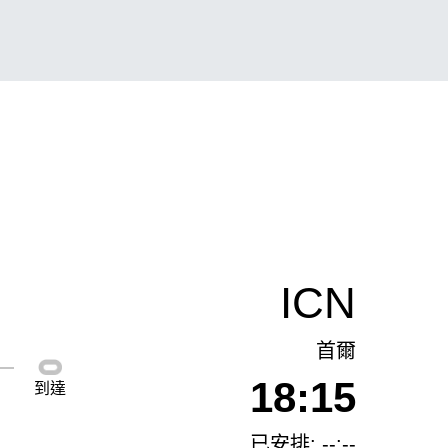
ICN
首爾
18:15
到達
已安排: --:--