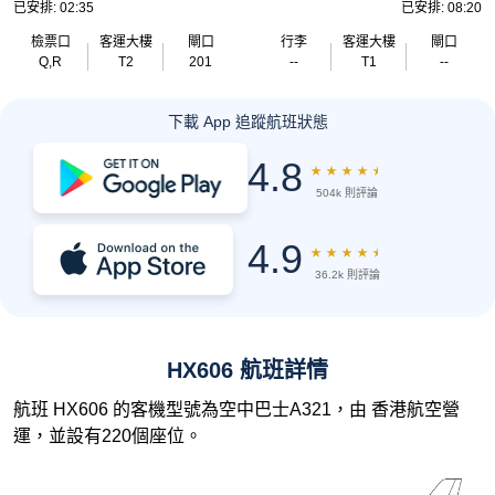
已安排: 02:35
已安排: 08:20
檢票口
客運大樓
閘口
行李
客運大樓
閘口
Q,R
T2
201
--
T1
--
下載 App 追蹤航班狀態
4.8
★
★
★
★
★
504k 則評論
4.9
★
★
★
★
★
36.2k 則評論
HX606 航班詳情
航班 HX606 的客機型號為空中巴士A321，由 香港航空營
運，並設有220個座位。