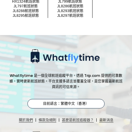
HX1324航班狀態
JL799航班狀態
JL797航班狀態
JL8286航班狀態
JL8288航班狀態
JL8293航班狀態
JL8295航班狀態
JL8297航班狀態
Whatflytime 是一個全球航班追蹤平台，透過 Trip.com 提供的可靠數
據，實時更新航班狀態。平台支援多語言並覆蓋全球，是您掌握最新航班
資訊的可信來源。
目前語言：繁體中文（香港）
|
|
|
關於我們
條款及細則
甚麼是航班追蹤器？
最新消息