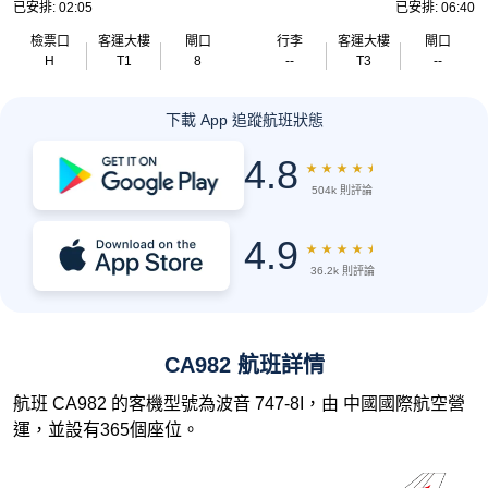
已安排: 02:05
已安排: 06:40
檢票口
客運大樓
閘口
行李
客運大樓
閘口
H
T1
8
--
T3
--
下載 App 追蹤航班狀態
4.8
★
★
★
★
★
504k 則評論
4.9
★
★
★
★
★
36.2k 則評論
CA982 航班詳情
航班 CA982 的客機型號為波音 747-8I，由 中國國際航空營
運，並設有365個座位。