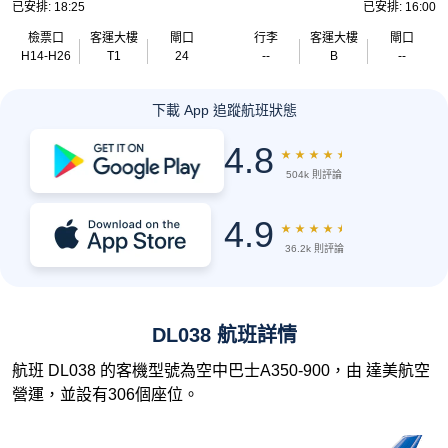
已安排: 18:25
已安排: 16:00
檢票口
客運大樓
閘口
行李
客運大樓
閘口
H14-H26
T1
24
--
B
--
下載 App 追蹤航班狀態
4.8
★
★
★
★
★
504k 則評論
4.9
★
★
★
★
★
36.2k 則評論
DL038 航班詳情
航班 DL038 的客機型號為空中巴士A350-900，由 達美航空
營運，並設有306個座位。