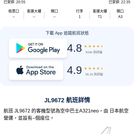
已安排: 20:55
已安排: 22:35
檢票口
客運大樓
閘口
行李
客運大樓
閘口
--
--
--
1
T1
A3
下載 App 追蹤航班狀態
4.8
★
★
★
★
★
504k 則評論
4.9
★
★
★
★
★
36.2k 則評論
JL9672 航班詳情
航班 JL9672 的客機型號為空中巴士A321neo，由 日本航空
營運，並設有--個座位。