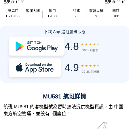
已安排: 13:20
已安排: 09:10
檢票口
客運大樓
閘口
行李
客運大樓
閘口
H21-H22
T1
G133
23
M
D68
下載 App 追蹤航班狀態
4.8
★
★
★
★
★
504k 則評論
4.9
★
★
★
★
★
36.2k 則評論
MU581 航班詳情
航班 MU581 的客機型號為暫時無法提供機型資訊，由 中國
東方航空營運，並設有--個座位。