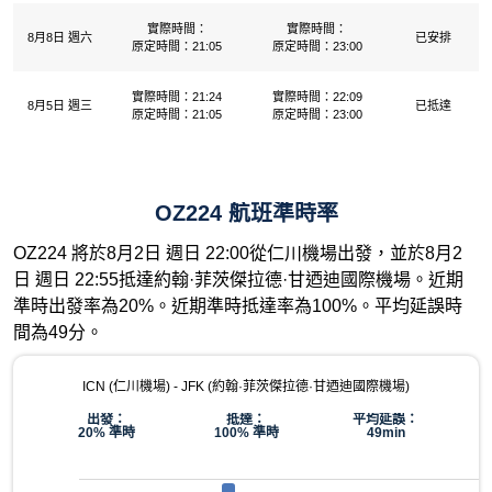
實際時間：
實際時間：
8月8日 週六
已安排
原定時間：21:05
原定時間：23:00
實際時間：21:24
實際時間：22:09
8月5日 週三
已抵達
原定時間：21:05
原定時間：23:00
OZ224 航班準時率
OZ224 將於8月2日 週日 22:00從仁川機場出發，並於8月2
日 週日 22:55抵達約翰·菲茨傑拉德·甘迺迪國際機場。近期
準時出發率為20%。近期準時抵達率為100%。平均延誤時
間為49分。
ICN (仁川機場) - JFK (約翰·菲茨傑拉德·甘迺迪國際機場)
出發：
抵達：
平均延誤：
20% 準時
100% 準時
49min