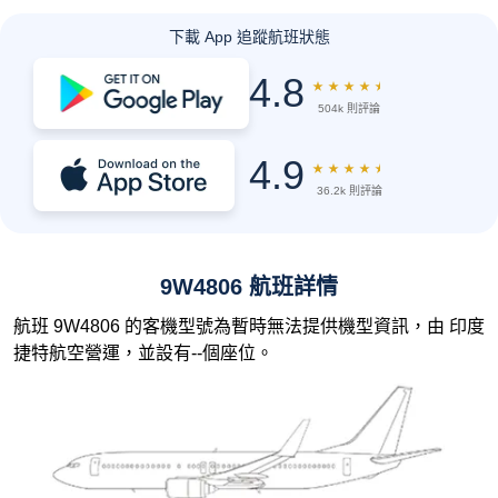
下載 App 追蹤航班狀態
4.8
★
★
★
★
★
504k 則評論
4.9
★
★
★
★
★
36.2k 則評論
9W4806 航班詳情
航班 9W4806 的客機型號為暫時無法提供機型資訊，由 印度
捷特航空營運，並設有--個座位。