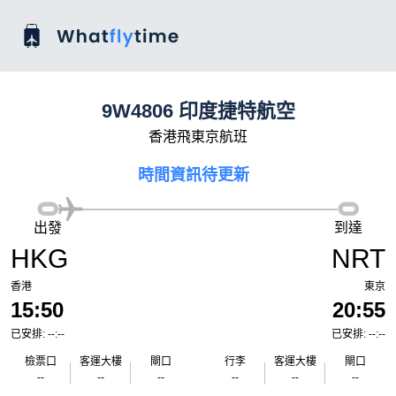
9W4806 印度捷特航空
香港飛東京航班
時間資訊待更新
出發
到達
HKG
NRT
香港
東京
15:50
20:55
已安排: --:--
已安排: --:--
檢票口
客運大樓
閘口
行李
客運大樓
閘口
--
--
--
--
--
--