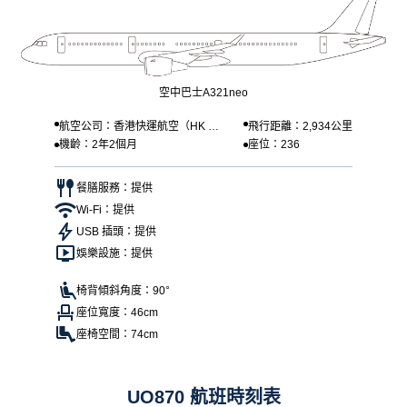
空中巴士A321neo
航空公司：香港快運航空（HK Ex
飛行距離：2,934公里
機齡：2年2個月
座位：236
press）
餐膳服務：提供
Wi-Fi：提供
USB 插頭：提供
娛樂設施：提供
椅背傾斜角度：90°
座位寬度：46cm
座椅空間：74cm
UO870 航班時刻表