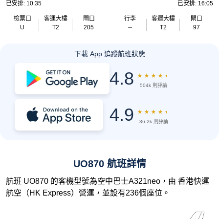
已安排: 10:35
已安排: 16:05
檢票口
客運大樓
閘口
行李
客運大樓
閘口
U
T2
205
--
T2
97
下載 App 追蹤航班狀態
4.8
★
★
★
★
★
504k 則評論
4.9
★
★
★
★
★
36.2k 則評論
UO870 航班詳情
航班 UO870 的客機型號為空中巴士A321neo，由 香港快運
航空（HK Express）營運，並設有236個座位。