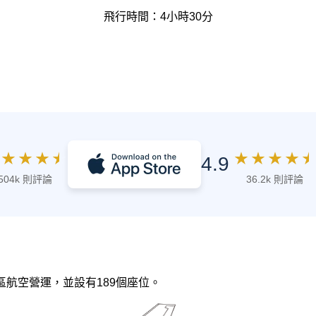
飛行時間：4小時30分
★
★
★
★
★
★
★
★
★
4.9
504k 則評論
36.2k 則評論
大灣區航空營運，並設有189個座位。