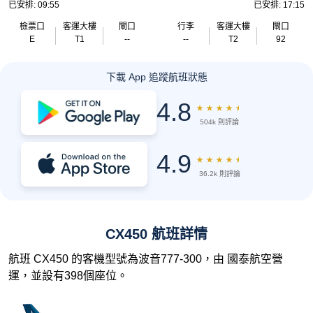
已安排: 09:55
已安排: 17:15
檢票口
客運大樓
閘口
行李
客運大樓
閘口
E
T1
--
--
T2
92
下載 App 追蹤航班狀態
4.8
★
★
★
★
★
504k 則評論
4.9
★
★
★
★
★
36.2k 則評論
CX450 航班詳情
航班 CX450 的客機型號為波音777-300，由 國泰航空營
運，並設有398個座位。