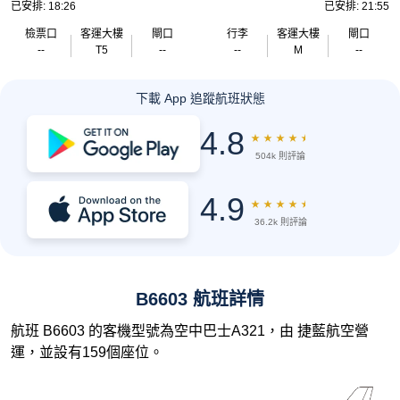
已安排: 18:26
已安排: 21:55
檢票口
客運大樓
閘口
行李
客運大樓
閘口
--
T5
--
--
M
--
下載 App 追蹤航班狀態
4.8
★
★
★
★
★
504k 則評論
4.9
★
★
★
★
★
36.2k 則評論
B6603 航班詳情
航班 B6603 的客機型號為空中巴士A321，由 捷藍航空營
運，並設有159個座位。