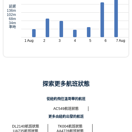
延遲
136m
102m
68m
34m
準時
1 Aug
2
3
4
5
6
7 Aug
探索更多航班狀態
從紐約飛往溫哥華的航班
AC549航班狀態
更多由紐約出發的航班
DL2140航班狀態
TK004航班狀態
UA735航班狀態
AA4728航班狀態